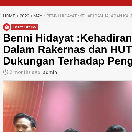
HOME
2026
MAY
BENNI HIDAYAT :KEHADIRAN JAJARAN K
Berita Urama
Benni Hidayat :Kehadiran
Dalam Rakernas dan HUT
Dukungan Terhadap Peng
2 months ago
admin