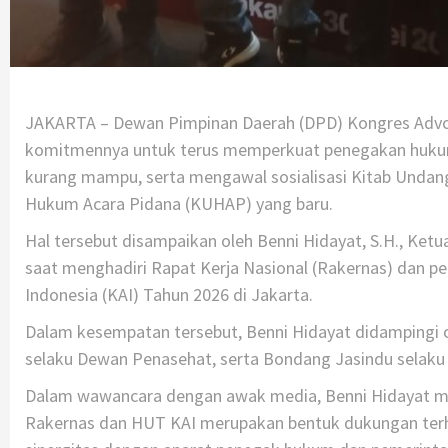
JAKARTA – Dewan Pimpinan Daerah (DPD) Kongres Advok
komitmennya untuk terus memperkuat penegakan hukum
kurang mampu, serta mengawal sosialisasi Kitab Und
Hukum Acara Pidana (KUHAP) yang baru.
Hal tersebut disampaikan oleh Benni Hidayat, S.H., Ket
saat menghadiri Rapat Kerja Nasional (Rakernas) dan p
Indonesia (KAI) Tahun 2026 di Jakarta.
Dalam kesempatan tersebut, Benni Hidayat didampingi ol
selaku Dewan Penasehat, serta Bondang Jasindu selaku 
Dalam wawancara dengan awak media, Benni Hidayat m
Rakernas dan HUT KAI merupakan bentuk dukungan ter