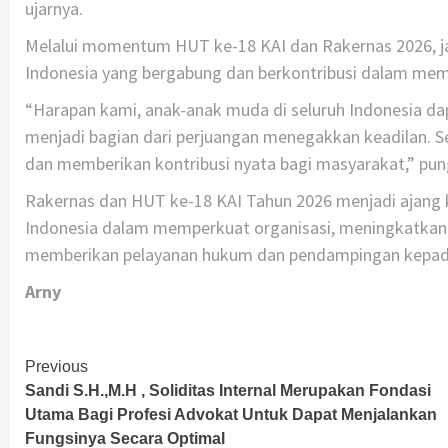
ujarnya.
Melalui momentum HUT ke-18 KAI dan Rakernas 2026, ja
Indonesia yang bergabung dan berkontribusi dalam mem
“Harapan kami, anak-anak muda di seluruh Indonesia d
menjadi bagian dari perjuangan menegakkan keadilan. Se
dan memberikan kontribusi nyata bagi masyarakat,” pu
Rakernas dan HUT ke-18 KAI Tahun 2026 menjadi ajang ko
Indonesia dalam memperkuat organisasi, meningkatkan 
memberikan pelayanan hukum dan pendampingan kepada
Arny
Continue
Previous
Sandi S.H.,M.H , Soliditas Internal Merupakan Fondasi
Reading
Utama Bagi Profesi Advokat Untuk Dapat Menjalankan
Fungsinya Secara Optimal