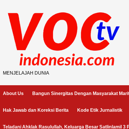
Skip
to
content
MENJELAJAH DUNIA
About Us
Bangun Sinergitas Dengan Masyarakat Mari
Hak Jawab dan Koreksi Berita
Kode Etik Jurnalistik
Teladani Ahklak Rasulullah, Keluarga Besar Satlinlamil