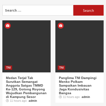
navigation
Search
for:
TNI
TNI
Medan Terjal Tak
Panglima TNI Dampingi
Surutkan Semangat
Menko Polkam
Anggota Satgas TMMD
Sampaikan Imbauan
Ke-129, Gotong Royong
Jaga Kondusivitas
Wujudkan Pembangunan
Bangsa
di Kampung Sesor
11 hours ago
admin
11 hours ago
admin