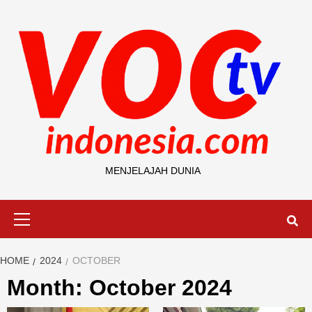
Skip
to
content
MENJELAJAH DUNIA
Primary
Menu
HOME
2024
OCTOBER
Month: October 2024