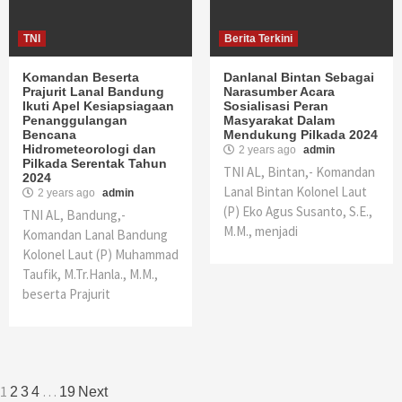
TNI
Berita Terkini
Komandan Beserta
Danlanal Bintan Sebagai
Prajurit Lanal Bandung
Narasumber Acara
Ikuti Apel Kesiapsiagaan
Sosialisasi Peran
Penanggulangan
Masyarakat Dalam
Bencana
Mendukung Pilkada 2024
Hidrometeorologi dan
2 years ago
admin
Pilkada Serentak Tahun
TNI AL, Bintan,- Komandan
2024
Lanal Bintan Kolonel Laut
2 years ago
admin
(P) Eko Agus Susanto, S.E.,
TNI AL, Bandung,-
M.M., menjadi
Komandan Lanal Bandung
Kolonel Laut (P) Muhammad
Taufik, M.Tr.Hanla., M.M.,
beserta Prajurit
Posts
1
…
2
3
4
19
Next