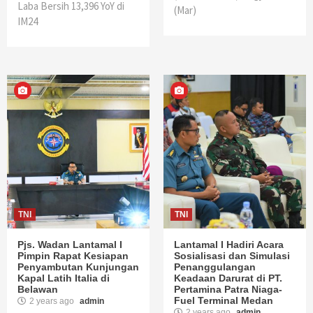
Laba Bersih 13,396 YoY di
(Mar)
IM24
TNI
TNI
Pjs. Wadan Lantamal I
Lantamal I Hadiri Acara
Pimpin Rapat Kesiapan
Sosialisasi dan Simulasi
Penyambutan Kunjungan
Penanggulangan
Kapal Latih Italia di
Keadaan Darurat di PT.
Belawan
Pertamina Patra Niaga-
Fuel Terminal Medan
2 years ago
admin
2 years ago
admin