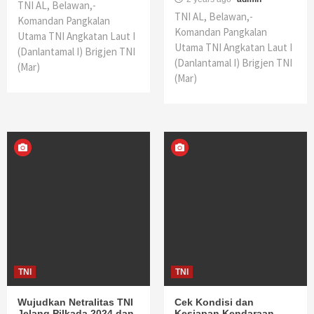
TNI AL, Belawan,-
TNI AL, Belawan,-
Komandan Pangkalan
Komandan Pangkalan
Utama TNI Angkatan Laut I
Utama TNI Angkatan Laut I
(Danlantamal I) Brigjen TNI
(Danlantamal I) Brigjen TNI
(Mar)
(Mar)
TNI
TNI
Wujudkan Netralitas TNI
Cek Kondisi dan
Jelang Pilkada 2024 dan
Kesiapan Kendaraan