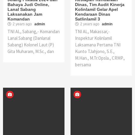
Bahaya Judi Online,
Dinas, Tim Audit Kinerja
Lanal Sabang
Kolinlamil Gelar Apel
Laksanakan Jam
Kendaraan Dinas
Komandan
Satlinlamil 3
2 years ago
admin
2 years ago
admin
TNI AL, Sabang,- Komandan
TNI AL, Makassar,-
Lanal Sabang (Danlanal
Inspektur Kolinlamil
Sabang) Kolonel Laut (P)
Laksamana Pertama TNI
Gita Muharam, M.Sc., dan
Kunto TJahjono, S.E.,
M.Han., M.Tr.Opsla., CRMP.,
bersama