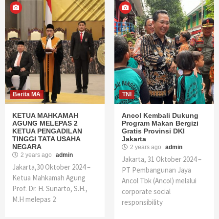
Berita MA
TNI
KETUA MAHKAMAH
Ancol Kembali Dukung
AGUNG MELEPAS 2
Program Makan Bergizi
KETUA PENGADILAN
Gratis Provinsi DKI
TINGGI TATA USAHA
Jakarta
NEGARA
2 years ago
admin
2 years ago
admin
Jakarta, 31 Oktober 2024 –
Jakarta,30 Oktober 2024 –
PT Pembangunan Jaya
Ketua Mahkamah Agung
Ancol Tbk (Ancol) melalui
Prof. Dr. H. Sunarto, S.H.,
corporate social
M.H melepas 2
responsibility