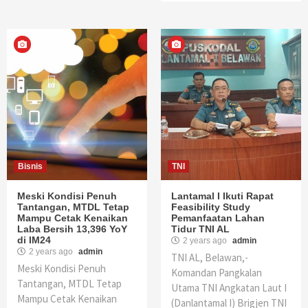
Bisnis
TNI
Meski Kondisi Penuh
Lantamal I Ikuti Rapat
Tantangan, MTDL Tetap
Feasibility Study
Mampu Cetak Kenaikan
Pemanfaatan Lahan
Laba Bersih 13,396 YoY
Tidur TNI AL
di IM24
2 years ago
admin
2 years ago
admin
TNI AL, Belawan,-
Meski Kondisi Penuh
Komandan Pangkalan
Tantangan, MTDL Tetap
Utama TNI Angkatan Laut I
Mampu Cetak Kenaikan
(Danlantamal I) Brigjen TNI