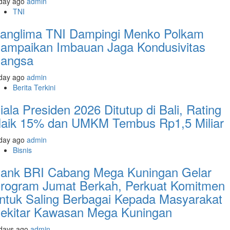
day ago
admin
TNI
anglima TNI Dampingi Menko Polkam
ampaikan Imbauan Jaga Kondusivitas
angsa
day ago
admin
Berita Terkini
iala Presiden 2026 Ditutup di Bali, Rating
aik 15% dan UMKM Tembus Rp1,5 Miliar
day ago
admin
Bisnis
ank BRI Cabang Mega Kuningan Gelar
rogram Jumat Berkah, Perkuat Komitmen
ntuk Saling Berbagai Kepada Masyarakat
ekitar Kawasan Mega Kuningan
days ago
admin