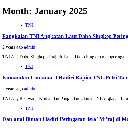
Month: January 2025
TNI
Pangkalan TNI Angkatan Laut Dabo Singkep Pering
2 years ago
admin
TNI AL, Dabo Singkep,- Prajurit Lanal Dabo Singkep memperingat
TNI
Komandan Lantamal I Hadiri Rapim TNI–Polri Tah
2 years ago
admin
TNI AL, Belawan,- Komandan Pangkalan Utama TNI Angkatan Laut I
TNI
Danlanal Bintan Hadiri Peringatan Isra’ Mi’raj di M