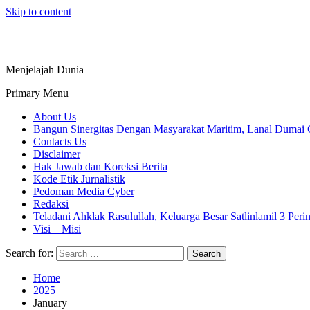
Skip to content
Menjelajah Dunia
Primary Menu
About Us
Bangun Sinergitas Dengan Masyarakat Maritim, Lanal Dumai 
Contacts Us
Disclaimer
Hak Jawab dan Koreksi Berita
Kode Etik Jurnalistik
Pedoman Media Cyber
Redaksi
Teladani Ahklak Rasulullah, Keluarga Besar Satlinlamil 3 
Visi – Misi
Search for:
Home
2025
January