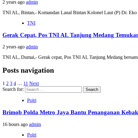
2 years ago
admin
TNI AL, Bintan,- Komandan Lanal Bintan Kolonel Laut (P) Dr. Eko 
TNI
Gerak Cepat, Pos TNI AL Tanjung Medang Temukan
2 years ago
admin
TNI AL, Dumai,- Gerak cepat, Pos TNI AL Tanjung Medang bersa
Posts navigation
1
2
3
4
…
11
Next
Search for:
Polri
Brimob Polda Metro Jaya Bantu Penanganan Keba
16 hours ago
admin
Polri