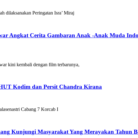
h dilaksanakan Peringatan Isra’ Miraj
nwar Angkat Cerita Gambaran Anak -Anak Muda Ind
war kini kembali dengan film terbarunya,
i HUT Kodim dan Persit Chandra Kirana
alasenastri Cabang 7 Korcab I
ang Kunjungi Masyarakat Yang Merayakan Tahun Ba