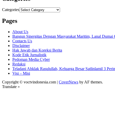
Categories
Pages
About Us
Bangun Sinergitas Dengan Masyarakat Maritim, Lanal Dumai 
Contacts Us
Disclaimer
Hak Jawab dan Koreksi Berita
Kode Etik Jurnalistik
Pedoman Media Cyber
Redaksi
Teladani Ahklak Rasulullah, Keluarga Besar Satlinlamil 3 
Visi – Misi
Copyright © voctvindonesia.com
|
CoverNews
by AF themes.
Translate »