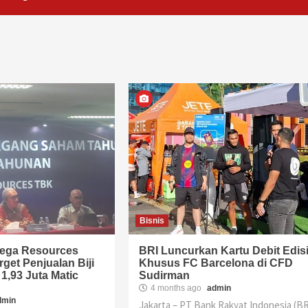
Bisnis
mega Resources
BRI Luncurkan Kartu Debit Edis
get Penjualan Biji
Khusus FC Barcelona di CFD
 1,93 Juta Matic
Sudirman
4 months ago
admin
dmin
Jakarta – PT Bank Rakyat Indonesia (BR