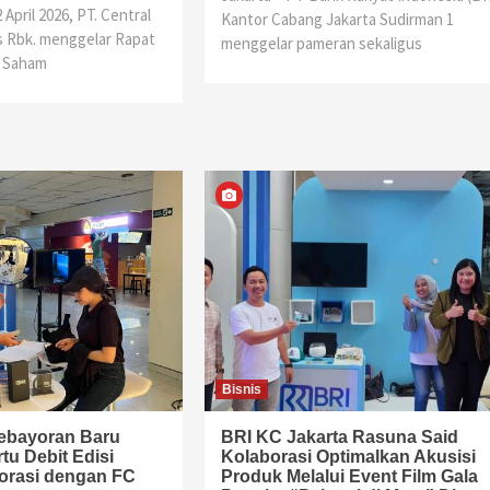
April 2026, PT. Central
Kantor Cabang Jakarta Sudirman 1
 Rbk. menggelar Rapat
menggelar pameran sekaligus
 Saham
Bisnis
ebayoran Baru
BRI KC Jakarta Rasuna Said
tu Debit Edisi
Kolaborasi Optimalkan Akusisi
orasi dengan FC
Produk Melalui Event Film Gala