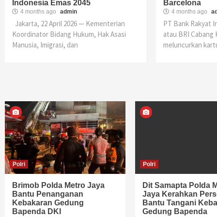
Indonesia Emas 2045
Barcelona
4 months ago
admin
4 months ago
a
Jakarta, 22 April 2026 — Kementerian
PT Bank Rakyat I
Koordinator Bidang Hukum, Hak Asasi
atau BRI Cabang 
Manusia, Imigrasi, dan
meluncurkan kart
Polri
Polri
Brimob Polda Metro Jaya
Dit Samapta Polda 
Bantu Penanganan
Jaya Kerahkan Pers
Kebakaran Gedung
Bantu Tangani Keb
Bapenda DKI
Gedung Bapenda