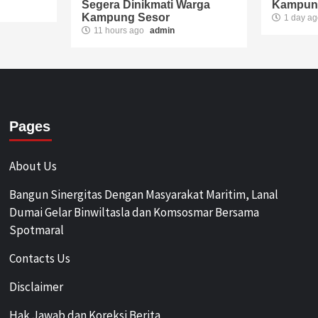
Segera Dinikmati Warga
Kampun
Kampung Sesor
1 day a
11 hours ago
admin
Pages
About Us
Bangun Sinergitas Dengan Masyarakat Maritim, Lanal
Dumai Gelar Binwiltasla dan Komsosmar Bersama
Spotmaral
Contacts Us
Disclaimer
Hak Jawab dan Koreksi Berita