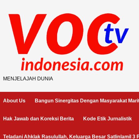
Skip
to
content
MENJELAJAH DUNIA
About Us
Bangun Sinergitas Dengan Masyarakat Mari
Hak Jawab dan Koreksi Berita
Kode Etik Jurnalistik
Teladani Ahklak Rasulullah, Keluarga Besar Satlinlamil