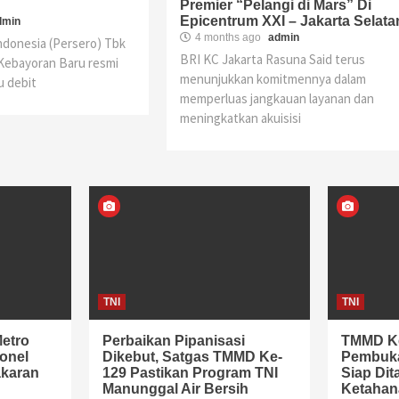
Premier “Pelangi di Mars” Di
Epicentrum XXI – Jakarta Selata
dmin
4 months ago
admin
ndonesia (Persero) Tbk
BRI KC Jakarta Rasuna Said terus
Kebayoran Baru resmi
menunjukkan komitmennya dalam
u debit
memperluas jangkauan layanan dan
meningkatkan akuisisi
TNI
TNI
Metro
Perbaikan Pipanisasi
TMMD Ke
onel
Dikebut, Satgas TMMD Ke-
Pembuka
akaran
129 Pastikan Program TNI
Siap Dit
Manunggal Air Bersih
Ketahan