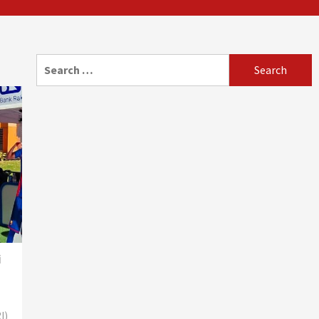
Search
for:
i
I)