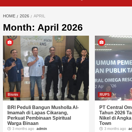
HOME
2026
APRIL
Month: April 2026
Bisnis
RUPS
BRI Peduli Bangun Musholla Al-
PT Central O
Imamah di Lapas Cikarang,
Tahun 2026 Tar
Perkuat Pembinaan Spiritual
Nikel di Angka
Warga Binaan
Town
3 months ago
admin
3 months ago
a