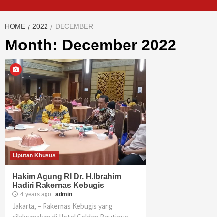
HOME
2022
DECEMBER
Month: December 2022
Liputan Khusus
Hakim Agung RI Dr. H.Ibrahim
Hadiri Rakernas Kebugis
4 years ago
admin
Jakarta, – Rakernas Kebugis yang
dilaksanakan di Hotel Golden Boutique