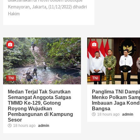
Kemayoran, Jakarta, (11/12/2022) dihadiri
Hakim
TNI
TNI
Medan Terjal Tak Surutkan
Panglima TNI Dampi
Semangat Anggota Satgas
Menko Polkam Sam
TMMD Ke-129, Gotong
Imbauan Jaga Kondu
Royong Wujudkan
Bangsa
Pembangunan di Kampung
18 hours ago
admin
Sesor
18 hours ago
admin