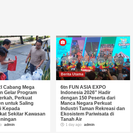
Berita Utama
I Cabang Mega
6tn FUN ASIA EXPO
n Gelar Program
Indonesia 2026″ Hadir
erkah, Perkuat
dengan 150 Peserta dari
n untuk Saling
Manca Negara Perkuat
i Kepada
Industri Taman Rekreasi dan
kat Sekitar Kawasan
Ekosistem Pariwisata di
uningan
Tanah Air
go
admin
1 day ago
admin