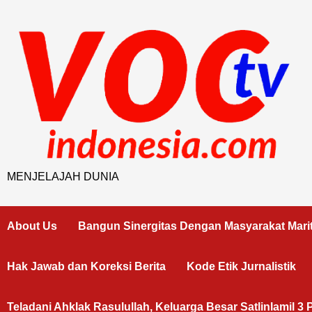
Skip
to
content
MENJELAJAH DUNIA
About Us
Bangun Sinergitas Dengan Masyarakat Mari
Hak Jawab dan Koreksi Berita
Kode Etik Jurnalistik
Teladani Ahklak Rasulullah, Keluarga Besar Satlinlamil