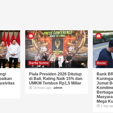
Berita Terkini
Bisnis
ngi
Piala Presiden 2026 Ditutup
Bank BR
paikan
di Bali, Rating Naik 15% dan
Kuninga
sivitas
UMKM Tembus Rp1,5 Miliar
Jumat B
Komitme
18 hours ago
admin
Berbaga
Masyara
Mega K
1 day a