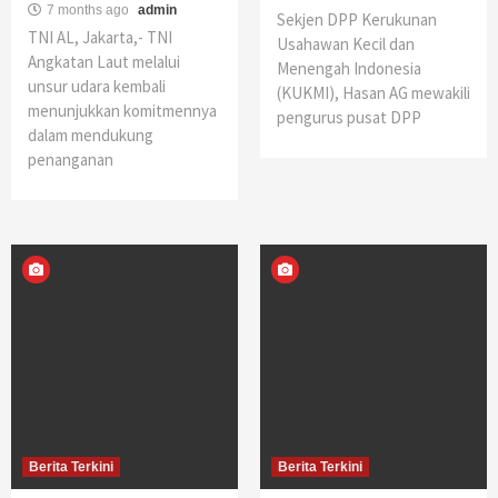
7 months ago
admin
Sekjen DPP Kerukunan
TNI AL, Jakarta,- TNI
Usahawan Kecil dan
Angkatan Laut melalui
Menengah Indonesia
unsur udara kembali
(KUKMI), Hasan AG mewakili
menunjukkan komitmennya
pengurus pusat DPP
dalam mendukung
penanganan
Berita Terkini
Berita Terkini