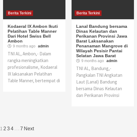
Berita Terkini
Berita Terkini
Kodaeral IX Ambon Ikuti
Lanal Bandung bersama
Pelatihan Table Manner
Dinas Kelautan dan
Dari Hotel Swiss Bell
Perikanan Provinsi Jawa
Ambon
Barat Laksanakan
Penanaman Mangrove di
9 months ago
admin
Wilayah Pesisir Pantai
TNI AL, Ambon,- Dalam
Selatan Jawa Barat
rangka meningkatkan
9 months ago
admin
profesionalisme, Kodaeral
TNI AL, Bandung,-
IX laksanakan Pelatihan
Pangkalan TNI Angkatan
Table Manner, bertempat di
Laut (Lanal) Bandung
bersama Dinas Kelautan
dan Perikanan Provinsi
Posts
1
…
2
3
4
7
Next