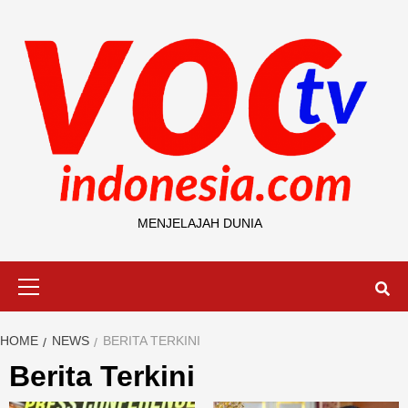
Skip
to
content
MENJELAJAH DUNIA
Primary
Menu
HOME
NEWS
BERITA TERKINI
Berita Terkini