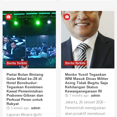
Berita Terkini
Berita Terkini
Partai Bulan Bintang
Menko Yusril Tegaskan
Gelar Milad ke-28 di
WNI Masuk Dinas Militer
Hotel Borobudur:
Asing Tidak Begitu Saja
Tegaskan Komitmen
Kehilangan Status
Kawal Pemerintahan
Kewarganegaraan RI
Prabowo-Gibran dan
7 months ago
admin
Perkuat Peran untuk
Jakarta, 26 Januari 2026 –
Rakyat
Pemerintah menegaskan
3 weeks ago
admin
akan proaktif menelusuri
Laporan Minarni djufri