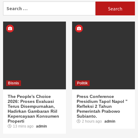
navigation
Search
for:
Bisnis
Politik
The People’s Choice
Press Conference
2026: Proses Evaluasi
Presidium Tapol Napol ”
Terus Disempurnakan,
Refleksi 2 Tahun
Hadirkan Gambaran Riil
Pemerintah Prabowo
Kepercayaan Konsumen
Subianto.
Properti
2 hours ago
admin
13 mins ago
admin