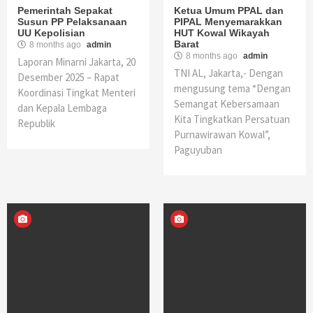
Pemerintah Sepakat
Ketua Umum PPAL dan
Susun PP Pelaksanaan
PIPAL Menyemarakkan
UU Kepolisian
HUT Kowal Wikayah
Barat
8 months ago
admin
8 months ago
admin
Laporan Minarni Jakarta, 20
TNI AL, Jakarta,- Dengan
Desember 2025 – Rapat
mengusung tema “Dengan
Koordinasi Tingkat Menteri
Semangat Kebersamaan
dan Kepala Lembaga
Kita Tingkatkan Persatuan
Republik
Purnawirawan Kowal”,
Paguyuban