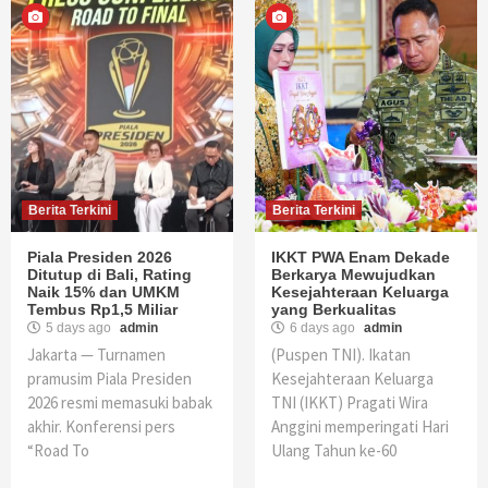
Berita Terkini
Berita Terkini
Piala Presiden 2026
IKKT PWA Enam Dekade
Ditutup di Bali, Rating
Berkarya Mewujudkan
Naik 15% dan UMKM
Kesejahteraan Keluarga
Tembus Rp1,5 Miliar
yang Berkualitas
5 days ago
admin
6 days ago
admin
Jakarta — Turnamen
(Puspen TNI). Ikatan
pramusim Piala Presiden
Kesejahteraan Keluarga
2026 resmi memasuki babak
TNI (IKKT) Pragati Wira
akhir. Konferensi pers
Anggini memperingati Hari
“Road To
Ulang Tahun ke-60