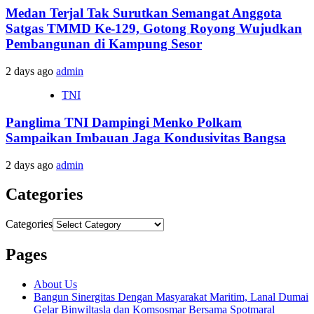
Medan Terjal Tak Surutkan Semangat Anggota
Satgas TMMD Ke-129, Gotong Royong Wujudkan
Pembangunan di Kampung Sesor
2 days ago
admin
TNI
Panglima TNI Dampingi Menko Polkam
Sampaikan Imbauan Jaga Kondusivitas Bangsa
2 days ago
admin
Categories
Categories
Pages
About Us
Bangun Sinergitas Dengan Masyarakat Maritim, Lanal Dumai
Gelar Binwiltasla dan Komsosmar Bersama Spotmaral