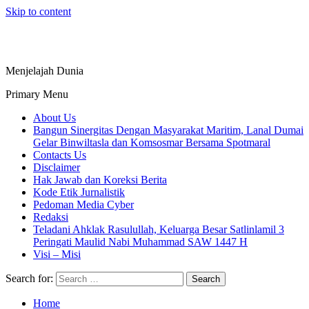
Skip to content
Menjelajah Dunia
Primary Menu
About Us
Bangun Sinergitas Dengan Masyarakat Maritim, Lanal Dumai
Gelar Binwiltasla dan Komsosmar Bersama Spotmaral
Contacts Us
Disclaimer
Hak Jawab dan Koreksi Berita
Kode Etik Jurnalistik
Pedoman Media Cyber
Redaksi
Teladani Ahklak Rasulullah, Keluarga Besar Satlinlamil 3
Peringati Maulid Nabi Muhammad SAW 1447 H
Visi – Misi
Search for:
Home