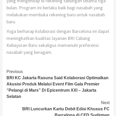
yang mengendap di rekening tabungan selama tiga
bulan. Program ini berlaku baik bagi nasabah yang
melakukan membuka rekening baru untuk nasabah
baru.
Yoga berharap kolaborasi dengan Barcelona ini dapat
meningkatkan kualitas layanan BRI Cabang
Kebayoran Baru sekaligus memenuhi preferensi
nasabah yang beragam.
Continue
Previous
BRI KC Jakarta Rasuna Said Kolaborasi Optimalkan
Reading
Akusisi Produk Melalui Event Film Gala Premier
“Pelangi di Mars” Di Epicentrum XXI – Jakarta
Selatan
Next
BRI Luncurkan Kartu Debit Edisi Khusus FC
Barcelona di CFD Sudirman